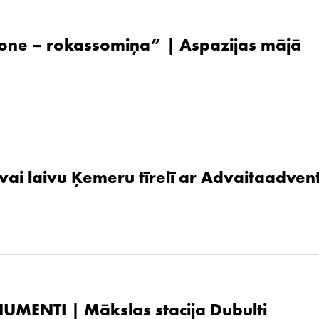
one – rokassomiņa” | Aspazijas mājā
 vai laivu Ķemeru tīrelī ar Advaitaadven
UMENTI | Mākslas stacija Dubulti