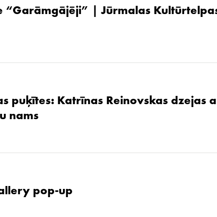
 “Garāmgājēji” | Jūrmalas Kultūrtelpas
as puķītes: Katrīnas Reinovskas dzejas 
žu nams
allery pop-up