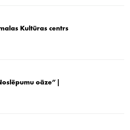
malas Kultūras centrs
. Noslēpumu oāze”|