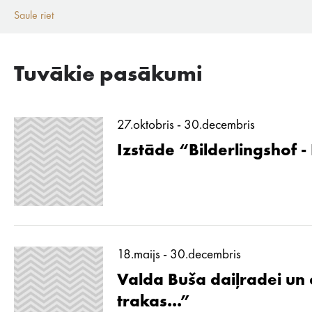
Saule riet
Tuvākie pasākumi
27.oktobris - 30.decembris
Izstāde “Bilderlingshof -
18.maijs - 30.decembris
Valda Buša daiļradei un d
trakas...”