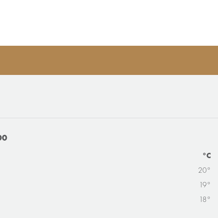
00
°C
20°
19°
18°