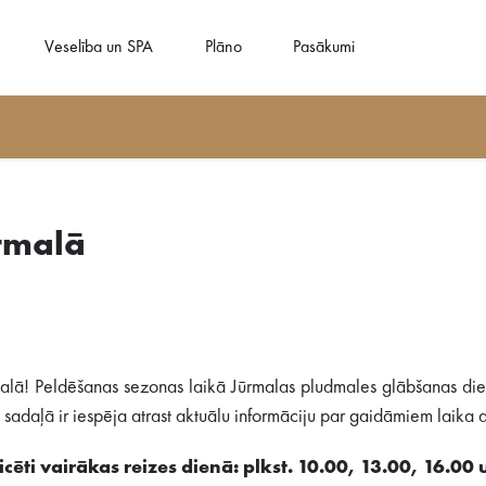
Veselība un SPA
Plāno
Pasākumi
rmalā
alā! Peldēšanas sezonas laikā Jūrmalas pludmales glābšanas dien
adaļā ir iespēja atrast aktuālu informāciju par gaidāmiem laika ap
cēti vairākas reizes dienā: plkst. 10.00, 13.00, 16.00 