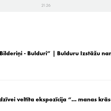
21:26
 Bilderiņi - Bulduri” | Bulduru Izstāžu n
zīvei veltīta ekspozīcija “... manas krāsa