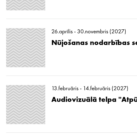
26.aprīlis - 30.novembris (2027)
Nūjošanas nodarbības se
13.februāris - 14.februāris (2027)
Audiovizuālā telpa ''Atp