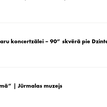
aru koncertzālei – 90” skvērā pie Dzint
ūsmā” | Jūrmalas muzejs