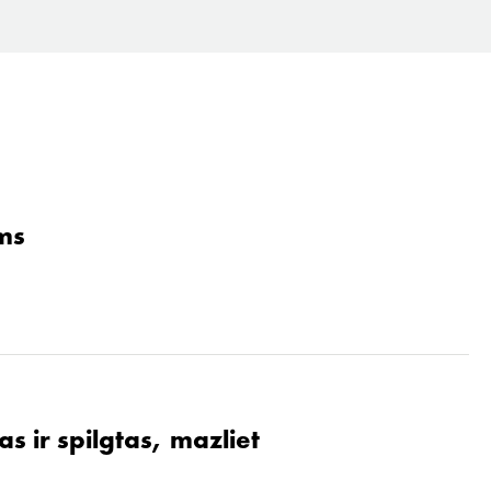
ams
s ir spilgtas, mazliet