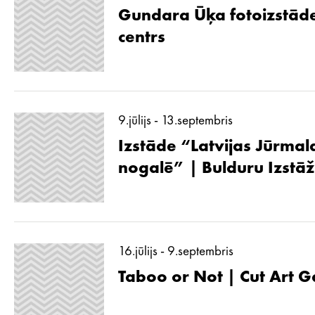
Gundara Ūķa fotoizstāde
centrs
9.jūlijs - 13.septembris
Izstāde “Latvijas Jūrmal
nogalē” | Bulduru Izstā
16.jūlijs - 9.septembris
Taboo or Not | Cut Art G