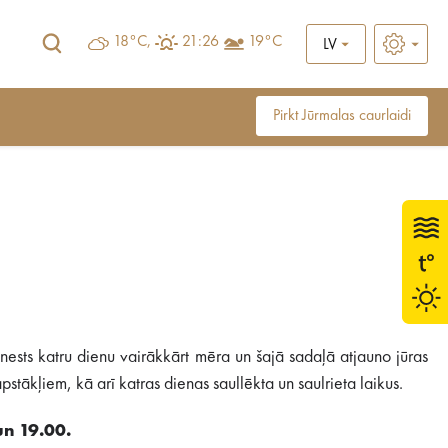
18°C,
21:26
19°C
LV
Pirkt Jūrmalas caurlaidi
ests katru dienu vairākkārt mēra un šajā sadaļā atjauno jūras
stākļiem, kā arī katras dienas saullēkta un saulrieta laikus.
un 19.00.