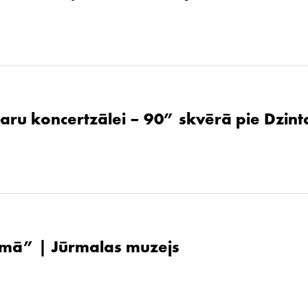
aru koncertzālei – 90” skvērā pie Dzint
ūsmā” | Jūrmalas muzejs