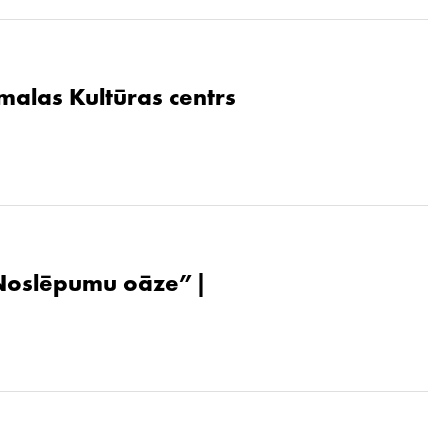
malas Kultūras centrs
. Noslēpumu oāze”|