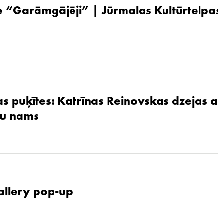
 “Garāmgājēji” | Jūrmalas Kultūrtelpas
as puķītes: Katrīnas Reinovskas dzejas 
žu nams
allery pop-up