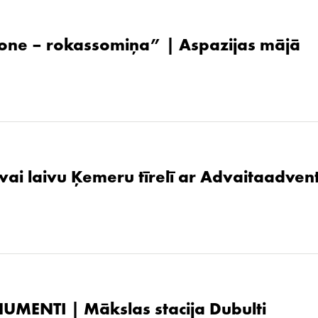
one – rokassomiņa” | Aspazijas mājā
 vai laivu Ķemeru tīrelī ar Advaitaadven
UMENTI | Mākslas stacija Dubulti