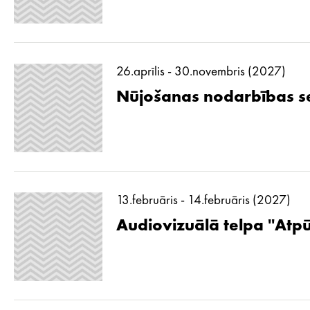
26.aprīlis - 30.novembris (2027)
Nūjošanas nodarbības se
13.februāris - 14.februāris (2027)
Audiovizuālā telpa ''Atp