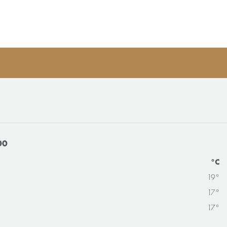
00
°C
19°
17°
17°