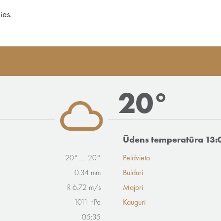
ies.
20°
Ūdens temperatūra 13:
20° .... 20°
Peldvieta
0.34 mm
Bulduri
R 6.72 m/s
Majori
1011 hPa
Kauguri
05:35