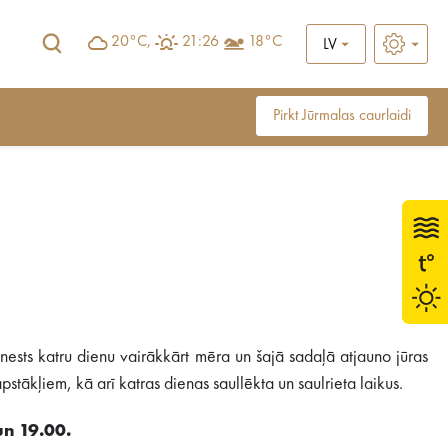
20°C,
21:26
18°C
LV
Pirkt Jūrmalas caurlaidi
ests katru dienu vairākkārt mēra un šajā sadaļā atjauno jūras
stākļiem, kā arī katras dienas saullēkta un saulrieta laikus.
un 19.00.