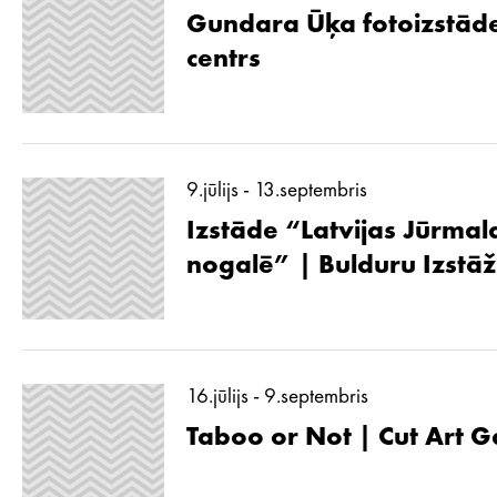
Gundara Ūķa fotoizstāde
centrs
9.jūlijs - 13.septembris
Izstāde “Latvijas Jūrmal
nogalē” | Bulduru Izstā
16.jūlijs - 9.septembris
Taboo or Not | Cut Art G