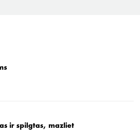
ams
s ir spilgtas, mazliet