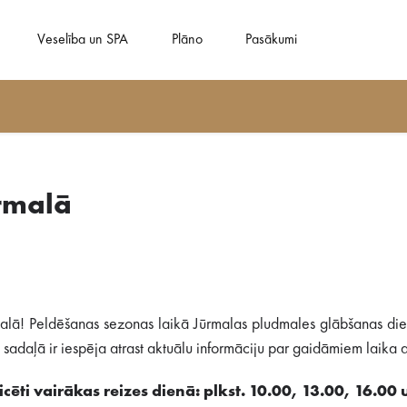
Veselība un SPA
Plāno
Pasākumi
rmalā
alā! Peldēšanas sezonas laikā Jūrmalas pludmales glābšanas dien
adaļā ir iespēja atrast aktuālu informāciju par gaidāmiem laika ap
cēti vairākas reizes dienā: plkst. 10.00, 13.00, 16.00 