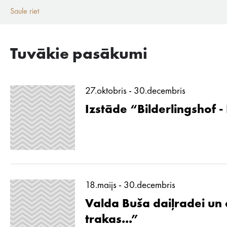
Saule riet
Tuvākie pasākumi
27.oktobris - 30.decembris
Izstāde “Bilderlingshof -
18.maijs - 30.decembris
Valda Buša daiļradei un d
trakas...”