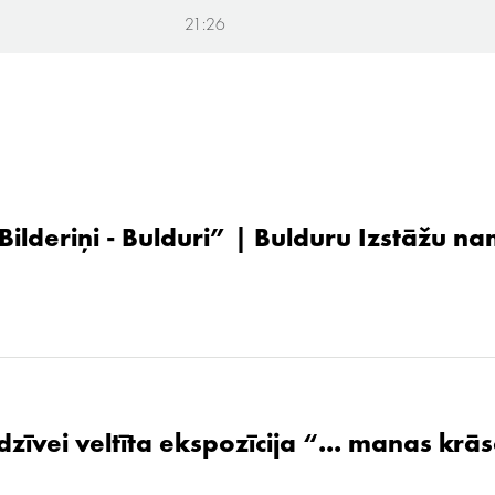
21:26
 Bilderiņi - Bulduri” | Bulduru Izstāžu n
zīvei veltīta ekspozīcija “... manas krāsa