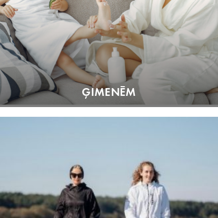
ĢIMENĒM