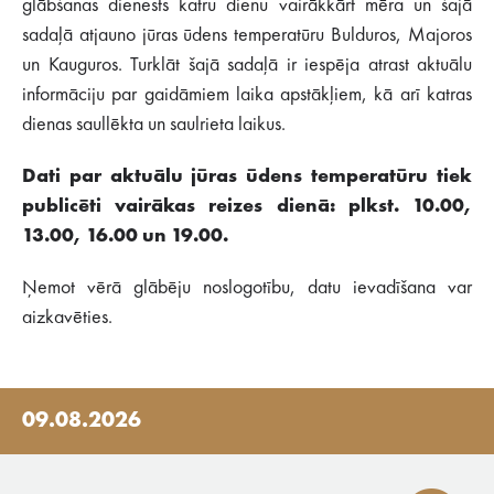
glābšanas dienests katru dienu vairākkārt mēra un šajā
sadaļā atjauno jūras ūdens temperatūru Bulduros, Majoros
un Kauguros. Turklāt šajā sadaļā ir iespēja atrast aktuālu
informāciju par gaidāmiem laika apstākļiem, kā arī katras
dienas saullēkta un saulrieta laikus.
Dati par aktuālu jūras ūdens temperatūru tiek
publicēti vairākas reizes dienā: plkst. 10.00,
13.00, 16.00 un 19.00.
Ņemot vērā glābēju noslogotību, datu ievadīšana var
aizkavēties.
09.08.2026