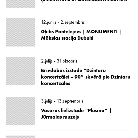
12.jūnijs - 2.septembris
Gļebs Panteļejevs | MONUMENTI |
Mākslas stacija Dubulti
2.jūlijs - 31.oktobris
Brīvdabas izstāde “Dzintaru
koncertzālei – 90” skvērā pie Dzintaru
koncertzāles
3.jūlijs - 13.septembris
Vasaras lielizstāde “Plūsmā” |
Jūrmalas muzejs