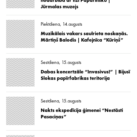
nodarbība ar Ilzi Paparinsku |
Jūrmalas muzejs
Piektdiena, 14.augusts
Muzikālais vakars saulrieta noskaņās.
Mārtiņš Balodis | Kafejnīca “Kūriņš”
Sestdiena, 15.augusts
Dabas koncertzāle “Invasivus!” | Bijusī
Slokas papīrfabrikas teritorija
Sestdiena, 15.augusts
Nakts ekspedīcija ģimenei “Nestāsti
Pasaciņas”