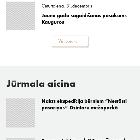
Ceturtdiena, 31.decembris
Jaunā gada sagaidīšanas pasākums
Kauguros
Visi pasākumi
Jūrmala aicina
Nakts ekspedīcija bērniem “Nestāsti
pasaciņas” Dzintaru mežaparkā