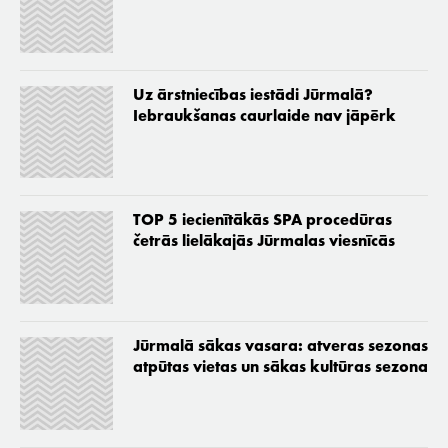
Uz ārstniecības iestādi Jūrmalā?
Iebraukšanas caurlaide nav jāpērk
TOP 5 iecienītākās SPA procedūras
četrās lielākajās Jūrmalas viesnīcās
Jūrmalā sākas vasara: atveras sezonas
atpūtas vietas un sākas kultūras sezona