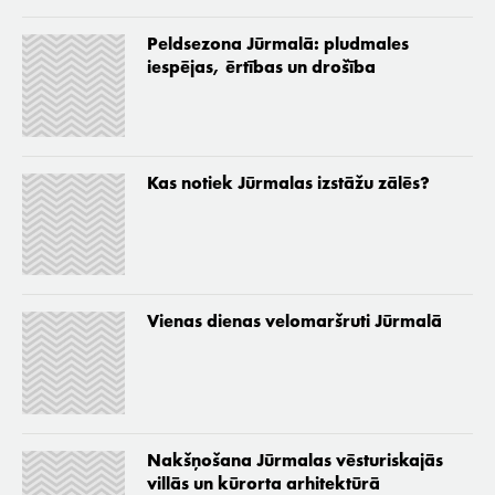
Peldsezona Jūrmalā: pludmales
iespējas, ērtības un drošība
Kas notiek Jūrmalas izstāžu zālēs?
Vienas dienas velomaršruti Jūrmalā
Nakšņošana Jūrmalas vēsturiskajās
villās un kūrorta arhitektūrā