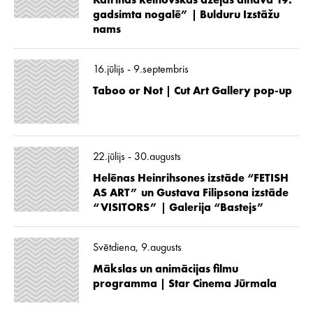
Katrīnas Reinovskas dzejas ainava 19.
gadsimta nogalē” | Bulduru Izstāžu
nams
16.jūlijs - 9.septembris
Taboo or Not | Cut Art Gallery pop-up
22.jūlijs - 30.augusts
Helēnas Heinrihsones izstāde “FETISH
AS ART” un Gustava Filipsona izstāde
“VISITORS” | Galerija “Bastejs”
Svētdiena, 9.augusts
Mākslas un animācijas filmu
programma | Star Cinema Jūrmala