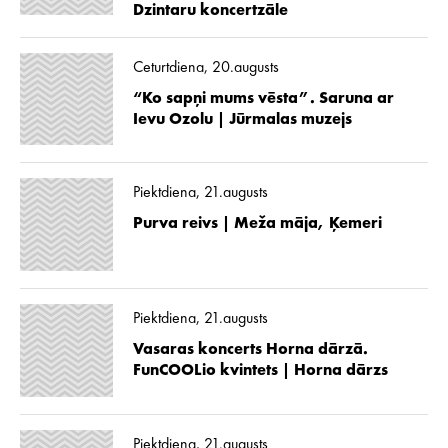
Dzintaru koncertzāle
Ceturtdiena, 20.augusts
“Ko sapņi mums vēsta”. Saruna ar
Ievu Ozolu | Jūrmalas muzejs
Piektdiena, 21.augusts
Purva reivs | Meža māja, Ķemeri
Piektdiena, 21.augusts
Vasaras koncerts Horna dārzā.
FunCOOLio kvintets | Horna dārzs
Piektdiena, 21.augusts