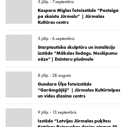
3.jūlijs - 7.septembris
Kaspara Miglas fotoizstāde “Pastaiga
pa skaisto Jūrmalu” | Jūrmalas
Kultūras centrs
3.jūlijs - 6.septembris
Starptautiska skulptūru un instalāciju
izstāde “Mākslas liedags. Noslēpumu
oāze”| Dzintaru pludmale
8.jūlijs - 28.augusts
Gundara Ūķa fotoizstāde
“Garāmgājēji” | Jūrmalas Kultūrtelpas
un vides dizaina centrs
9.jūlijs - 13.septembris
Izstāde “Latvijas Jūrmalas puķītes: