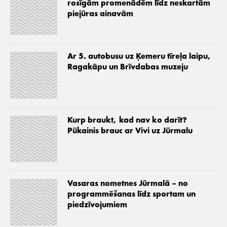
rosīgām promenādēm līdz neskartām
piejūras ainavām
Ar 5. autobusu uz Ķemeru tīreļa laipu,
Ragakāpu un Brīvdabas muzeju
Kurp braukt, kad nav ko darīt?
Pūkainis brauc ar Vivi uz Jūrmalu
Vasaras nometnes Jūrmalā – no
programmēšanas līdz sportam un
piedzīvojumiem