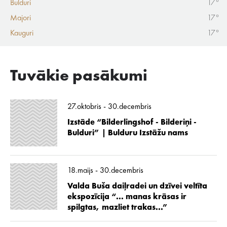
Bulduri
17°
Majori
17°
Kauguri
17°
Tuvākie pasākumi
27.oktobris - 30.decembris
Izstāde “Bilderlingshof - Bilderiņi -
Bulduri” | Bulduru Izstāžu nams
18.maijs - 30.decembris
Valda Buša daiļradei un dzīvei veltīta
ekspozīcija “... manas krāsas ir
spilgtas, mazliet trakas...”