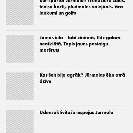
Kur sportot Jūrmalā? Trenažieru zāles,
tenisa korti, pludmales volejbols, āra
laukumi un golfs
Jomas iela – labi zināmā, līdz galam
neatklātā. Tapis jauns pastaigu
maršruts
Kas šeit bija agrāk? Jūrmalas ēku otrā
dzīve
Ūdensaktivitāšu iespējas Jūrmalā