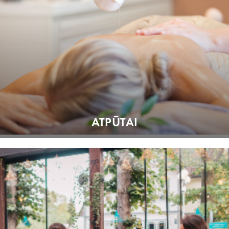
ATPŪTAI