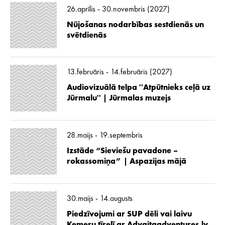
26.aprīlis - 30.novembris (2027)
Nūjošanas nodarbības sestdienās un
svētdienās
13.februāris - 14.februāris (2027)
Audiovizuālā telpa ''Atpūtnieks ceļā uz
Jūrmalu'' | Jūrmalas muzejs
28.maijs - 19.septembris
Izstāde “Sieviešu pavadone –
rokassomiņa” | Aspazijas mājā
30.maijs - 14.augusts
Piedzīvojumi ar SUP dēli vai laivu
Ķemeru tīrelī ar Advaitaadventures.lv