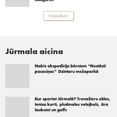
Kauguros
Visi pasākumi
Jūrmala aicina
Nakts ekspedīcija bērniem “Nestāsti
pasaciņas” Dzintaru mežaparkā
Kur sportot Jūrmalā? Trenažieru zāles,
tenisa korti, pludmales volejbols, āra
laukumi un golfs