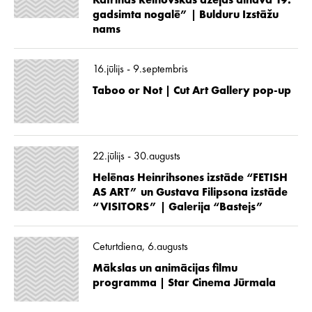
Katrīnas Reinovskas dzejas ainava 19.
gadsimta nogalē” | Bulduru Izstāžu
nams
16.jūlijs - 9.septembris
Taboo or Not | Cut Art Gallery pop-up
22.jūlijs - 30.augusts
Helēnas Heinrihsones izstāde “FETISH
AS ART” un Gustava Filipsona izstāde
“VISITORS” | Galerija “Bastejs”
Ceturtdiena, 6.augusts
Mākslas un animācijas filmu
programma | Star Cinema Jūrmala