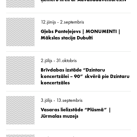
12.jūnijs - 2.septembris
Gļebs Panteļejevs | MONUMENTI |
Mākslas stacija Dubulti
2.jūlijs - 31.oktobris
Brīvdabas izstāde “Dzintaru
koncertzālei – 90” skvērā pie Dzintaru
koncertzāles
3.jūlijs - 13.septembris
Vasaras lielizstāde “Plūsmā” |
Jūrmalas muzejs