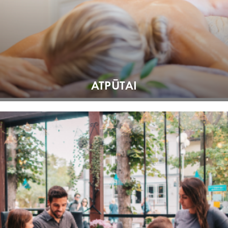
ATPŪTAI