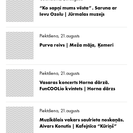
“Ko sapņi mums vēsta”. Saruna ar
Ievu Ozolu | Jūrmalas muzejs
Piektdiena, 21.augusts
Purva reivs | Meža māja, Ķemeri
Piektdiena, 21.augusts
Vasaras koncerts Horna dārzā.
FunCOOLio kvintets | Horna dārzs
Piektdiena, 21.augusts
Muzikālais vakars saulrieta noskaņās.
Aivars Konutis | Kafejnīca “Kūriņš”