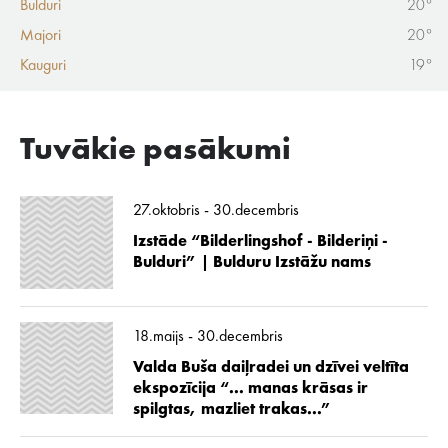
Bulduri
20°
Majori
20°
Kauguri
19°
Tuvākie pasākumi
27.oktobris - 30.decembris
Izstāde “Bilderlingshof - Bilderiņi -
Bulduri” | Bulduru Izstāžu nams
18.maijs - 30.decembris
Valda Buša daiļradei un dzīvei veltīta
ekspozīcija “... manas krāsas ir
spilgtas, mazliet trakas...”