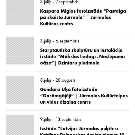
3.jūlijs - 7.septembris
Kaspara Miglas fotoizstāde “Pastaiga
pa skaisto Jūrmalu” | Jūrmalas
Kultūras centrs
3.jūlijs - 6.septembris
Starptautiska skulptūru un instalāciju
izstāde “Mākslas liedags. Noslēpumu
oāze”| Dzintaru pludmale
8.jūlijs - 28.augusts
Gundara Ūķa fotoizstāde
“Garāmgājēji” | Jūrmalas Kultūrtelpas
un vides dizaina centrs
9.jūlijs - 13.septembris
Izstāde “Latvijas Jūrmalas puķītes: