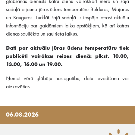
glābšanas dienests katru dienu vairākkārt mēra un šajā
sadaļā atjauno jūras ūdens temperatūru Bulduros, Majoros
un Kauguros. Turklāt šajā sadaļā ir iespēja atrast aktuālu
informāciju par gaidāmiem laika apstākļiem, kā arī katras
dienas saullēkta un saulrieta laikus.
Dati par aktuālu jūras ūdens temperatūru tiek
publicēti vairākas reizes dienā: plkst. 10.00,
13.00, 16.00 un 19.00.
Ņemot vērā glābēju noslogotību, datu ievadīšana var
aizkavēties.
06.08.2026