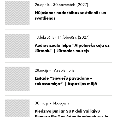
26.aprīlis - 30.novembris (2027)
Nūjošanas nodarbības sestdienās un
svētdienās
13.februāris - 14.februāris (2027)
Audiovizuālā telpa ''Atpūtnieks ceļā uz
Jūrmalu'' | Jūrmalas muzejs
28.maijs - 19.septembris
Izstāde “Sieviešu pavadone –
rokassomiņa” | Aspazijas mājā
30.maijs - 14.augusts
Piedzīvojumi ar SUP dēli vai laivu
Ķemeru tīrelī ar Advaitaadventures.lv