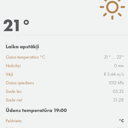
21°
Laika apstākļi
Gaisa temperatūra °C
21° .... 22°
Nokrišņi
0 mm
Vējš
R 3.44 m/s
Gaisa spiediens
1012 hPa
Saule lec
05:33
Saule riet
21:28
Ūdens temperatūra 19:00
Peldvieta
°C