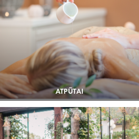
ATPŪTAI