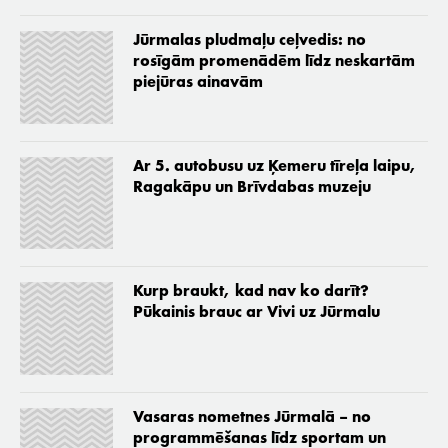
Jūrmalas pludmaļu ceļvedis: no
rosīgām promenādēm līdz neskartām
piejūras ainavām
Ar 5. autobusu uz Ķemeru tīreļa laipu,
Ragakāpu un Brīvdabas muzeju
Kurp braukt, kad nav ko darīt?
Pūkainis brauc ar Vivi uz Jūrmalu
Vasaras nometnes Jūrmalā – no
programmēšanas līdz sportam un