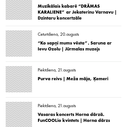
Muzikālais kabarē “DRĀMAS
KARALIENE” ar Jekaterinu Varnavu |
Dzintaru koncertzāle
Ceturtdiena, 20.augusts
“Ko sapņi mums vēsta”. Saruna ar
Ievu Ozolu | Jūrmalas muzejs
Piektdiena, 21.augusts
Purva reivs | Meža māja, Ķemeri
Piektdiena, 21.augusts
Vasaras koncerts Horna dārzā.
FunCOOLio kvintets | Horna dārzs