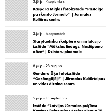
3.jūlijs - 7.septembris
Kaspara Miglas fotoizstāde “Pastaiga
pa skaisto Jūrmalu” | Jūrmalas
Kultūras centrs
3.jūlijs - 6.septembris
Starptautiska skulptūru un instalāciju
izstāde “Mākslas liedags. Noslēpumu
oāze”| Dzintaru pludmale
8.jūlijs - 28.augusts
Gundara Ūķa fotoizstāde
“Garāmgājēji” | Jūrmalas Kultūrtelpas
un vides dizaina centrs
9.jūlijs - 13.septembris
Izstāde “Latvijas Jūrmalas puķītes: