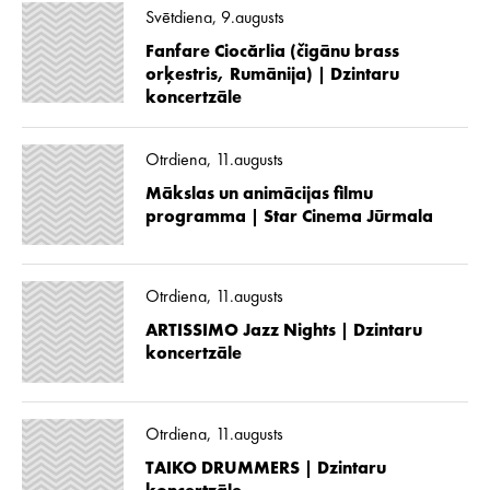
Svētdiena, 9.augusts
Fanfare Ciocărlia (čigānu brass
orķestris, Rumānija) | Dzintaru
koncertzāle
Otrdiena, 11.augusts
Mākslas un animācijas filmu
programma | Star Cinema Jūrmala
Otrdiena, 11.augusts
ARTISSIMO Jazz Nights | Dzintaru
koncertzāle
Otrdiena, 11.augusts
TAIKO DRUMMERS | Dzintaru