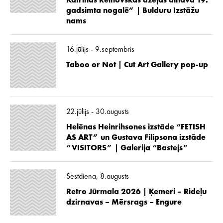
Katrīnas Reinovskas dzejas ainava 19.
gadsimta nogalē” | Bulduru Izstāžu
nams
16.jūlijs - 9.septembris
Taboo or Not | Cut Art Gallery pop-up
22.jūlijs - 30.augusts
Helēnas Heinrihsones izstāde “FETISH
AS ART” un Gustava Filipsona izstāde
“VISITORS” | Galerija “Bastejs”
Sestdiena, 8.augusts
Retro Jūrmala 2026 | Ķemeri – Rideļu
dzirnavas – Mērsrags – Engure