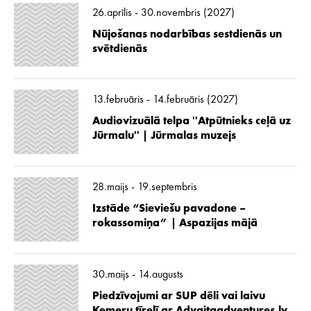
26.aprīlis - 30.novembris (2027)
Nūjošanas nodarbības sestdienās un
svētdienās
13.februāris - 14.februāris (2027)
Audiovizuālā telpa ''Atpūtnieks ceļā uz
Jūrmalu'' | Jūrmalas muzejs
28.maijs - 19.septembris
Izstāde “Sieviešu pavadone –
rokassomiņa” | Aspazijas mājā
30.maijs - 14.augusts
Piedzīvojumi ar SUP dēli vai laivu
Ķemeru tīrelī ar Advaitaadventures.lv