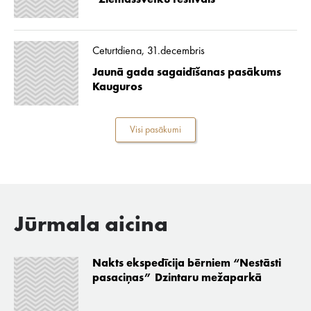
“Ziemassvētku festivāls”
Ceturtdiena, 31.decembris
Jaunā gada sagaidīšanas pasākums
Kauguros
Visi pasākumi
Jūrmala aicina
Nakts ekspedīcija bērniem “Nestāsti
pasaciņas” Dzintaru mežaparkā