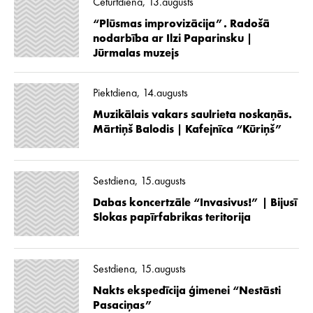
Ceturtdiena, 13.augusts
“Plūsmas improvizācija”. Radošā
nodarbība ar Ilzi Paparinsku |
Jūrmalas muzejs
Piektdiena, 14.augusts
Muzikālais vakars saulrieta noskaņās.
Mārtiņš Balodis | Kafejnīca “Kūriņš”
Sestdiena, 15.augusts
Dabas koncertzāle “Invasivus!” | Bijusī
Slokas papīrfabrikas teritorija
Sestdiena, 15.augusts
Nakts ekspedīcija ģimenei “Nestāsti
Pasaciņas”