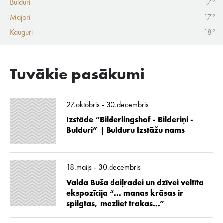
Bulduri
17°
Majori
17°
Kauguri
18°
Tuvākie pasākumi
27.oktobris - 30.decembris
Izstāde “Bilderlingshof - Bilderiņi -
Bulduri” | Bulduru Izstāžu nams
18.maijs - 30.decembris
Valda Buša daiļradei un dzīvei veltīta
ekspozīcija “... manas krāsas ir
spilgtas, mazliet trakas...”