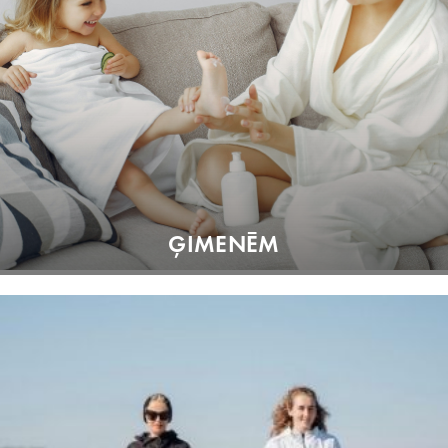
ĢIMENĒM