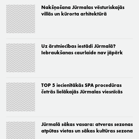
Nakšņošana Jūrmalas vēsturiskajās
villās un kūrorta arhitektūrā
Uz ārstniecības iestādi Jūrmalā?
Iebraukšanas caurlaide nav jāpērk
TOP 5 iecienītākās SPA procedūras
četrās lielākajās Jūrmalas viesnīcās
Jūrmalā sākas vasara: atveras sezonas
atpūtas vietas un sākas kultūras sezona