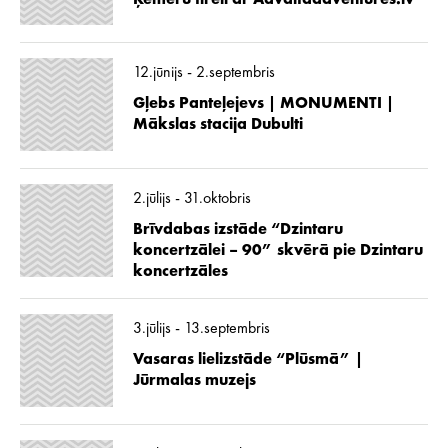
12.jūnijs - 2.septembris
Gļebs Panteļejevs | MONUMENTI |
Mākslas stacija Dubulti
2.jūlijs - 31.oktobris
Brīvdabas izstāde “Dzintaru
koncertzālei – 90” skvērā pie Dzintaru
koncertzāles
3.jūlijs - 13.septembris
Vasaras lielizstāde “Plūsmā” |
Jūrmalas muzejs