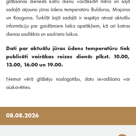
glābšanas dienests katru dienu vairākkārt mēra un šajā
sadaļā atjauno jūras ūdens temperatūru Bulduros, Majoros
un Kauguros. Turklāt šajā sadaļā ir iespēja atrast aktuālu
informāciju par gaidāmiem laika apstākļiem, kā arī katras
dienas saullēkta un saulrieta laikus.
Dati par aktuālu jūras ūdens temperatūru tiek
publicēti vairākas reizes dienā: plkst. 10.00,
13.00, 16.00 un 19.00.
Ņemot vērā glābēju noslogotību, datu ievadīšana var
aizkavēties.
08.08.2026