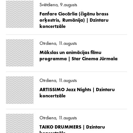
Svētdiena, 9.augusts
Fanfare Ciocărlia (čigānu brass
orķestris, Rumānija) | Dzintaru
koncertzāle
Otrdiena, 11.augusts
Mākslas un animācijas filmu
programma | Star Cinema Jūrmala
Otrdiena, 11.augusts
ARTISSIMO Jazz Nights | Dzintaru
koncertzāle
Otrdiena, 11.augusts
TAIKO DRUMMERS | Dzintaru