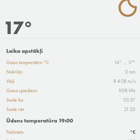
17°
Laika apstākļi
Gaisa temperatūra °C
14° .... 17°
Nokrišņi
0 mm
Vējš
R 4.08 m/s
Gaisa spiediens
1018 hPa
Saule lec
05:37
Saule riet
21:23
Ūdens temperatūra 19:00
Peldvieta
°C