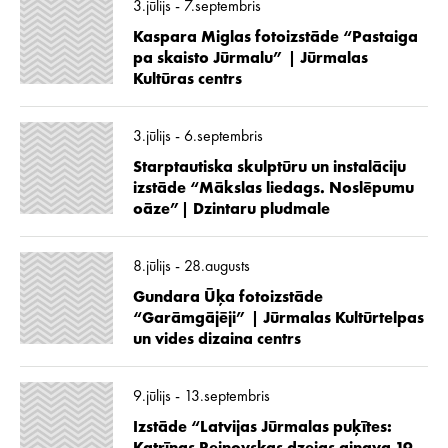
3.jūlijs - 7.septembris
Kaspara Miglas fotoizstāde “Pastaiga
pa skaisto Jūrmalu” | Jūrmalas
Kultūras centrs
3.jūlijs - 6.septembris
Starptautiska skulptūru un instalāciju
izstāde “Mākslas liedags. Noslēpumu
oāze”| Dzintaru pludmale
8.jūlijs - 28.augusts
Gundara Ūķa fotoizstāde
“Garāmgājēji” | Jūrmalas Kultūrtelpas
un vides dizaina centrs
9.jūlijs - 13.septembris
Izstāde “Latvijas Jūrmalas puķītes: