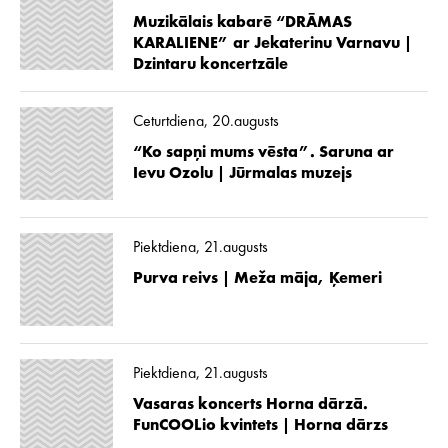
Muzikālais kabarē “DRĀMAS
KARALIENE” ar Jekaterinu Varnavu |
Dzintaru koncertzāle
Ceturtdiena, 20.augusts
“Ko sapņi mums vēsta”. Saruna ar
Ievu Ozolu | Jūrmalas muzejs
Piektdiena, 21.augusts
Purva reivs | Meža māja, Ķemeri
Piektdiena, 21.augusts
Vasaras koncerts Horna dārzā.
FunCOOLio kvintets | Horna dārzs