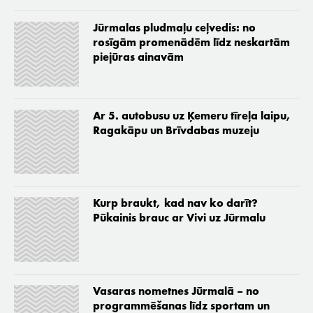
Jūrmalas pludmaļu ceļvedis: no
rosīgām promenādēm līdz neskartām
piejūras ainavām
Ar 5. autobusu uz Ķemeru tīreļa laipu,
Ragakāpu un Brīvdabas muzeju
Kurp braukt, kad nav ko darīt?
Pūkainis brauc ar Vivi uz Jūrmalu
Vasaras nometnes Jūrmalā – no
programmēšanas līdz sportam un