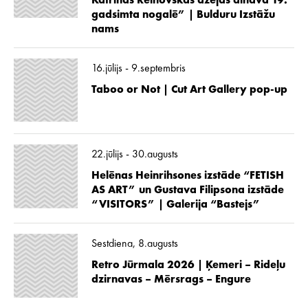
Katrīnas Reinovskas dzejas ainava 19.
gadsimta nogalē” | Bulduru Izstāžu
nams
16.jūlijs - 9.septembris
Taboo or Not | Cut Art Gallery pop-up
22.jūlijs - 30.augusts
Helēnas Heinrihsones izstāde “FETISH
AS ART” un Gustava Filipsona izstāde
“VISITORS” | Galerija “Bastejs”
Sestdiena, 8.augusts
Retro Jūrmala 2026 | Ķemeri – Rideļu
dzirnavas – Mērsrags – Engure