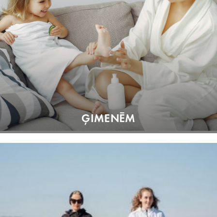
ĢIMENĒM