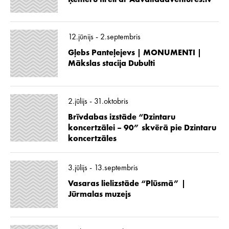
12.jūnijs - 2.septembris
Gļebs Panteļejevs | MONUMENTI |
Mākslas stacija Dubulti
2.jūlijs - 31.oktobris
Brīvdabas izstāde “Dzintaru
koncertzālei – 90” skvērā pie Dzintaru
koncertzāles
3.jūlijs - 13.septembris
Vasaras lielizstāde “Plūsmā” |
Jūrmalas muzejs