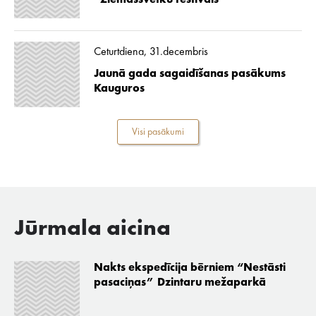
“Ziemassvētku festivāls”
Ceturtdiena, 31.decembris
Jaunā gada sagaidīšanas pasākums
Kauguros
Visi pasākumi
Jūrmala aicina
Nakts ekspedīcija bērniem “Nestāsti
pasaciņas” Dzintaru mežaparkā