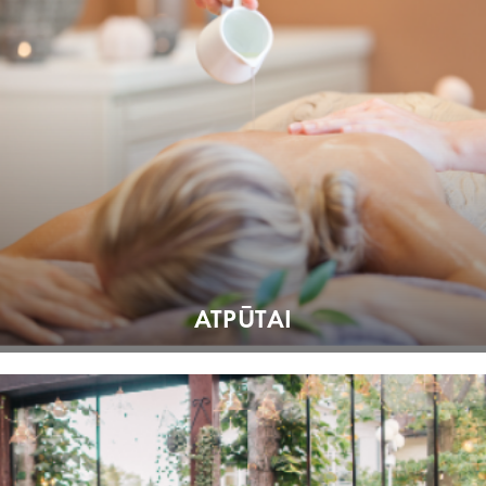
ATPŪTAI