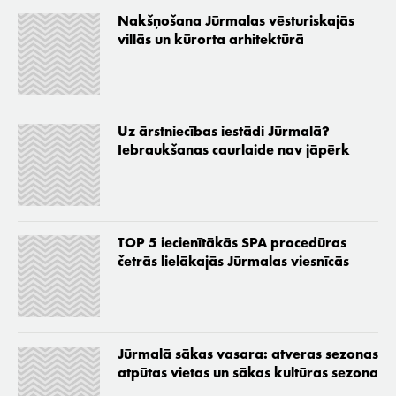
Nakšņošana Jūrmalas vēsturiskajās
villās un kūrorta arhitektūrā
Uz ārstniecības iestādi Jūrmalā?
Iebraukšanas caurlaide nav jāpērk
TOP 5 iecienītākās SPA procedūras
četrās lielākajās Jūrmalas viesnīcās
Jūrmalā sākas vasara: atveras sezonas
atpūtas vietas un sākas kultūras sezona