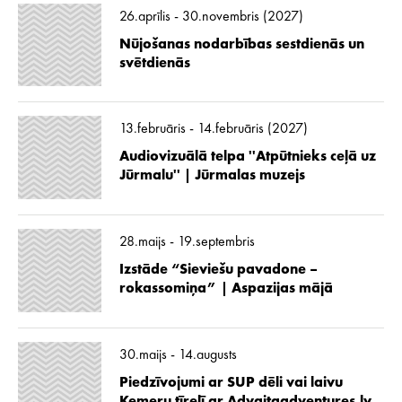
26.aprīlis - 30.novembris (2027)
Nūjošanas nodarbības sestdienās un
svētdienās
13.februāris - 14.februāris (2027)
Audiovizuālā telpa ''Atpūtnieks ceļā uz
Jūrmalu'' | Jūrmalas muzejs
28.maijs - 19.septembris
Izstāde “Sieviešu pavadone –
rokassomiņa” | Aspazijas mājā
30.maijs - 14.augusts
Piedzīvojumi ar SUP dēli vai laivu
Ķemeru tīrelī ar Advaitaadventures.lv