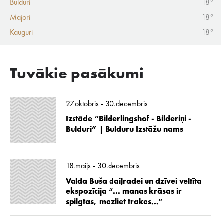
Bulduri
18°
Majori
18°
Kauguri
18°
Tuvākie pasākumi
27.oktobris - 30.decembris
Izstāde “Bilderlingshof - Bilderiņi -
Bulduri” | Bulduru Izstāžu nams
18.maijs - 30.decembris
Valda Buša daiļradei un dzīvei veltīta
ekspozīcija “... manas krāsas ir
spilgtas, mazliet trakas...”