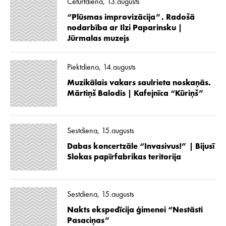
Ceturtdiena, 13.augusts
“Plūsmas improvizācija”. Radošā
nodarbība ar Ilzi Paparinsku |
Jūrmalas muzejs
Piektdiena, 14.augusts
Muzikālais vakars saulrieta noskaņās.
Mārtiņš Balodis | Kafejnīca “Kūriņš”
Sestdiena, 15.augusts
Dabas koncertzāle “Invasivus!” | Bijusī
Slokas papīrfabrikas teritorija
Sestdiena, 15.augusts
Nakts ekspedīcija ģimenei “Nestāsti
Pasaciņas”