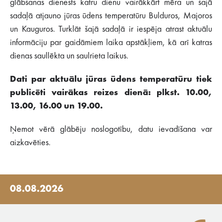
glābšanas dienests katru dienu vairākkārt mēra un šajā
sadaļā atjauno jūras ūdens temperatūru Bulduros, Majoros
un Kauguros. Turklāt šajā sadaļā ir iespēja atrast aktuālu
informāciju par gaidāmiem laika apstākļiem, kā arī katras
dienas saullēkta un saulrieta laikus.
Dati par aktuālu jūras ūdens temperatūru tiek
publicēti vairākas reizes dienā: plkst. 10.00,
13.00, 16.00 un 19.00.
Ņemot vērā glābēju noslogotību, datu ievadīšana var
aizkavēties.
08.08.2026