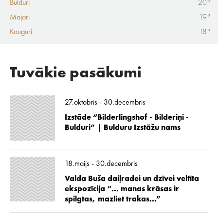
Bulduri
20°
Majori
19°
Kauguri
18°
Tuvākie pasākumi
27.oktobris - 30.decembris
Izstāde “Bilderlingshof - Bilderiņi -
Bulduri” | Bulduru Izstāžu nams
18.maijs - 30.decembris
Valda Buša daiļradei un dzīvei veltīta
ekspozīcija “... manas krāsas ir
spilgtas, mazliet trakas...”