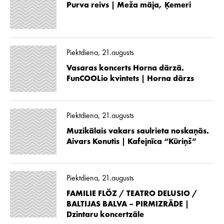
Purva reivs | Meža māja, Ķemeri
Piektdiena, 21.augusts
Vasaras koncerts Horna dārzā.
FunCOOLio kvintets | Horna dārzs
Piektdiena, 21.augusts
Muzikālais vakars saulrieta noskaņās.
Aivars Konutis | Kafejnīca “Kūriņš”
Piektdiena, 21.augusts
FAMILIE FLÖZ / TEATRO DELUSIO /
BALTIJAS BALVA – PIRMIZRĀDE |
Dzintaru koncertzāle