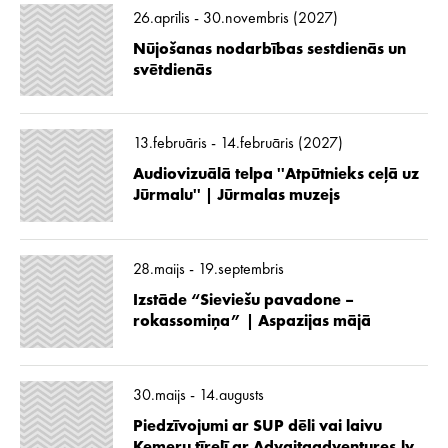
26.aprīlis - 30.novembris (2027)
Nūjošanas nodarbības sestdienās un
svētdienās
13.februāris - 14.februāris (2027)
Audiovizuālā telpa ''Atpūtnieks ceļā uz
Jūrmalu'' | Jūrmalas muzejs
28.maijs - 19.septembris
Izstāde “Sieviešu pavadone –
rokassomiņa” | Aspazijas mājā
30.maijs - 14.augusts
Piedzīvojumi ar SUP dēli vai laivu
Ķemeru tīrelī ar Advaitaadventures.lv