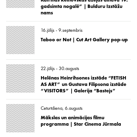
Katrīnas Reinovskas dzejas ainava 19.
gadsimta nogalē” | Bulduru Izstāžu
nams
16.jūlijs - 9.septembris
Taboo or Not | Cut Art Gallery pop-up
22.jūlijs - 30.augusts
Helēnas Heinrihsones izstāde “FETISH
AS ART” un Gustava Filipsona izstāde
“VISITORS” | Galerija “Bastejs”
Ceturtdiena, 6.augusts
Mākslas un animācijas filmu
programma | Star Cinema Jūrmala