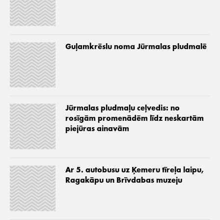
Guļamkrēslu noma Jūrmalas pludmalē
Jūrmalas pludmaļu ceļvedis: no
rosīgām promenādēm līdz neskartām
piejūras ainavām
Ar 5. autobusu uz Ķemeru tīreļa laipu,
Ragakāpu un Brīvdabas muzeju