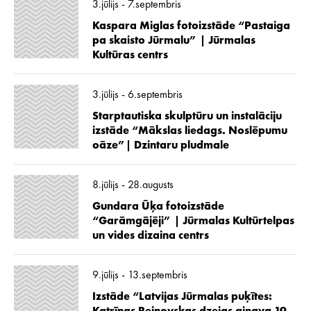
3.jūlijs - 7.septembris
Kaspara Miglas fotoizstāde “Pastaiga
pa skaisto Jūrmalu” | Jūrmalas
Kultūras centrs
3.jūlijs - 6.septembris
Starptautiska skulptūru un instalāciju
izstāde “Mākslas liedags. Noslēpumu
oāze”| Dzintaru pludmale
8.jūlijs - 28.augusts
Gundara Ūķa fotoizstāde
“Garāmgājēji” | Jūrmalas Kultūrtelpas
un vides dizaina centrs
9.jūlijs - 13.septembris
Izstāde “Latvijas Jūrmalas puķītes: