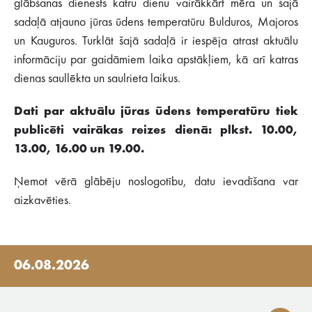
glābšanas dienests katru dienu vairākkārt mēra un šajā
sadaļā atjauno jūras ūdens temperatūru Bulduros, Majoros
un Kauguros. Turklāt šajā sadaļā ir iespēja atrast aktuālu
informāciju par gaidāmiem laika apstākļiem, kā arī katras
dienas saullēkta un saulrieta laikus.
Dati par aktuālu jūras ūdens temperatūru tiek
publicēti vairākas reizes dienā: plkst. 10.00,
13.00, 16.00 un 19.00.
Ņemot vērā glābēju noslogotību, datu ievadīšana var
aizkavēties.
06.08.2026