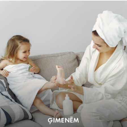
ĢIMENĒM