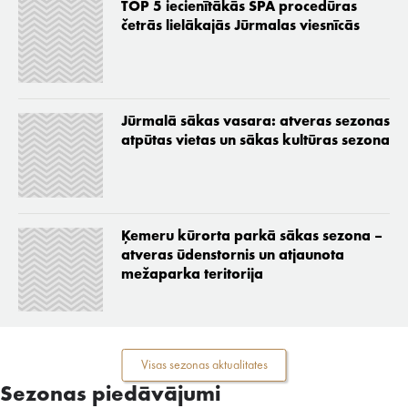
TOP 5 iecienītākās SPA procedūras
četrās lielākajās Jūrmalas viesnīcās
Jūrmalā sākas vasara: atveras sezonas
atpūtas vietas un sākas kultūras sezona
Ķemeru kūrorta parkā sākas sezona –
atveras ūdenstornis un atjaunota
mežaparka teritorija
Visas sezonas aktualitates
Sezonas piedāvājumi