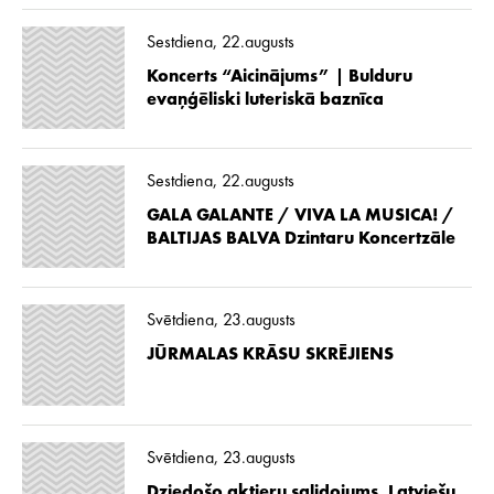
Sestdiena, 22.augusts
Koncerts “Aicinājums” | Bulduru
evaņģēliski luteriskā baznīca
Sestdiena, 22.augusts
GALA GALANTE / VIVA LA MUSICA! /
BALTIJAS BALVA Dzintaru Koncertzāle
Svētdiena, 23.augusts
JŪRMALAS KRĀSU SKRĒJIENS
Svētdiena, 23.augusts
Dziedošo aktieru salidojums. Latviešu