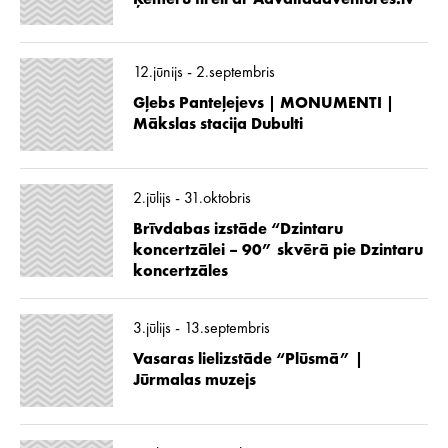
12.jūnijs - 2.septembris
Gļebs Panteļejevs | MONUMENTI |
Mākslas stacija Dubulti
2.jūlijs - 31.oktobris
Brīvdabas izstāde “Dzintaru
koncertzālei – 90” skvērā pie Dzintaru
koncertzāles
3.jūlijs - 13.septembris
Vasaras lielizstāde “Plūsmā” |
Jūrmalas muzejs