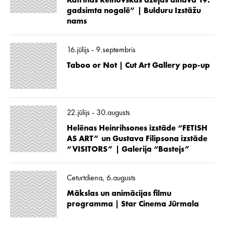
Katrīnas Reinovskas dzejas ainava 19.
gadsimta nogalē” | Bulduru Izstāžu
nams
16.jūlijs - 9.septembris
Taboo or Not | Cut Art Gallery pop-up
22.jūlijs - 30.augusts
Helēnas Heinrihsones izstāde “FETISH
AS ART” un Gustava Filipsona izstāde
“VISITORS” | Galerija “Bastejs”
Ceturtdiena, 6.augusts
Mākslas un animācijas filmu
programma | Star Cinema Jūrmala