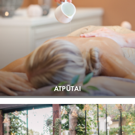
ATPŪTAI