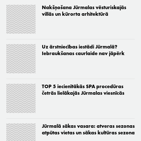
Nakšņošana Jūrmalas vēsturiskajās
villās un kūrorta arhitektūrā
Uz ārstniecības iestādi Jūrmalā?
Iebraukšanas caurlaide nav jāpērk
TOP 5 iecienītākās SPA procedūras
četrās lielākajās Jūrmalas viesnīcās
Jūrmalā sākas vasara: atveras sezonas
atpūtas vietas un sākas kultūras sezona