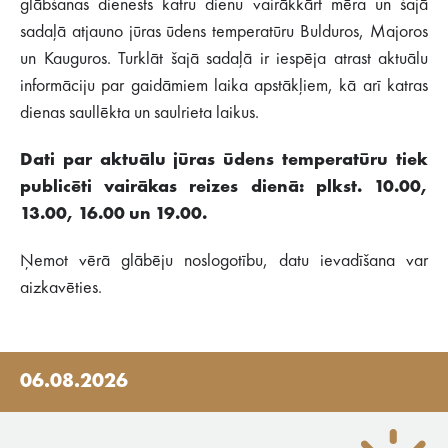
glābšanas dienests katru dienu vairākkārt mēra un šajā
sadaļā atjauno jūras ūdens temperatūru Bulduros, Majoros
un Kauguros. Turklāt šajā sadaļā ir iespēja atrast aktuālu
informāciju par gaidāmiem laika apstākļiem, kā arī katras
dienas saullēkta un saulrieta laikus.
Dati par aktuālu jūras ūdens temperatūru tiek
publicēti vairākas reizes dienā: plkst. 10.00,
13.00, 16.00 un 19.00.
Ņemot vērā glābēju noslogotību, datu ievadīšana var
aizkavēties.
06.08.2026