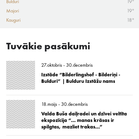
Bulduri
19°
Majori
19°
Kauguri
18°
Tuvākie pasākumi
27.oktobris - 30.decembris
Izstāde “Bilderlingshof - Bilderiņi -
Bulduri” | Bulduru Izstāžu nams
18.maijs - 30.decembris
Valda Buša daiļradei un dzīvei veltīta
ekspozīcija “... manas krāsas ir
spilgtas, mazliet trakas...”