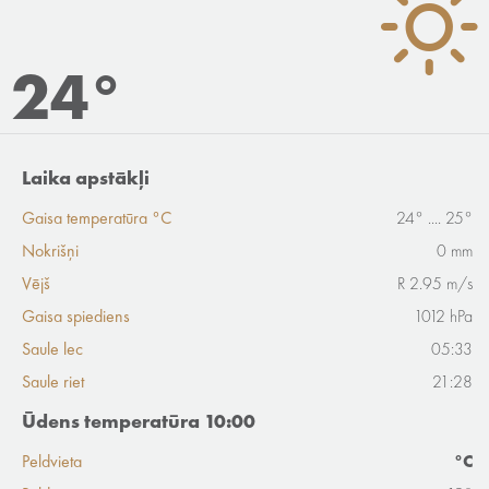
24°
Laika apstākļi
Gaisa temperatūra °C
24° .... 25°
Nokrišņi
0 mm
Vējš
R 2.95 m/s
Gaisa spiediens
1012 hPa
Saule lec
05:33
Saule riet
21:28
Ūdens temperatūra 10:00
Peldvieta
°C