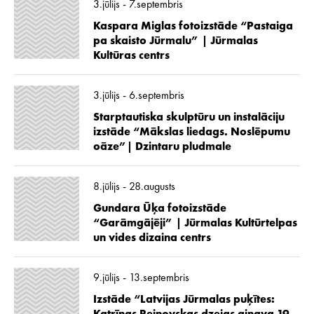
3.jūlijs - 7.septembris
Kaspara Miglas fotoizstāde “Pastaiga
pa skaisto Jūrmalu” | Jūrmalas
Kultūras centrs
3.jūlijs - 6.septembris
Starptautiska skulptūru un instalāciju
izstāde “Mākslas liedags. Noslēpumu
oāze”| Dzintaru pludmale
8.jūlijs - 28.augusts
Gundara Ūķa fotoizstāde
“Garāmgājēji” | Jūrmalas Kultūrtelpas
un vides dizaina centrs
9.jūlijs - 13.septembris
Izstāde “Latvijas Jūrmalas puķītes: