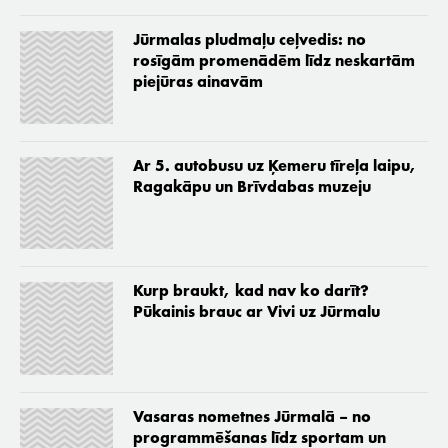
Jūrmalas pludmaļu ceļvedis: no
rosīgām promenādēm līdz neskartām
piejūras ainavām
Ar 5. autobusu uz Ķemeru tīreļa laipu,
Ragakāpu un Brīvdabas muzeju
Kurp braukt, kad nav ko darīt?
Pūkainis brauc ar Vivi uz Jūrmalu
Vasaras nometnes Jūrmalā – no
programmēšanas līdz sportam un