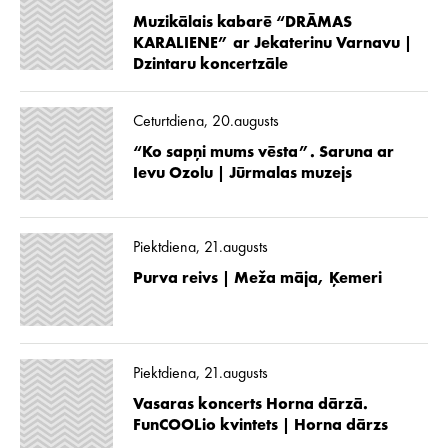
Muzikālais kabarē “DRĀMAS
KARALIENE” ar Jekaterinu Varnavu |
Dzintaru koncertzāle
Ceturtdiena, 20.augusts
“Ko sapņi mums vēsta”. Saruna ar
Ievu Ozolu | Jūrmalas muzejs
Piektdiena, 21.augusts
Purva reivs | Meža māja, Ķemeri
Piektdiena, 21.augusts
Vasaras koncerts Horna dārzā.
FunCOOLio kvintets | Horna dārzs