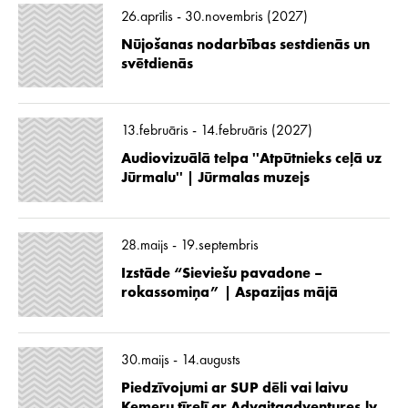
26.aprīlis - 30.novembris (2027)
Nūjošanas nodarbības sestdienās un
svētdienās
13.februāris - 14.februāris (2027)
Audiovizuālā telpa ''Atpūtnieks ceļā uz
Jūrmalu'' | Jūrmalas muzejs
28.maijs - 19.septembris
Izstāde “Sieviešu pavadone –
rokassomiņa” | Aspazijas mājā
30.maijs - 14.augusts
Piedzīvojumi ar SUP dēli vai laivu
Ķemeru tīrelī ar Advaitaadventures.lv