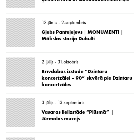
12.jūnijs - 2.septembris
Gļebs Panteļejevs | MONUMENTI |
Mākslas stacija Dubulti
2.jūlijs - 31.oktobris
Brīvdabas izstāde “Dzintaru
koncertzālei – 90” skvērā pie Dzintaru
koncertzāles
3.jūlijs - 13.septembris
Vasaras lielizstāde “Plūsmā” |
Jūrmalas muzejs