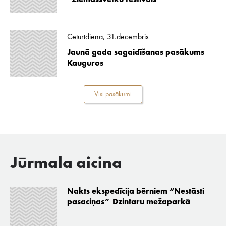
“Ziemassvētku festivāls”
Ceturtdiena, 31.decembris
Jaunā gada sagaidīšanas pasākums
Kauguros
Visi pasākumi
Jūrmala aicina
Nakts ekspedīcija bērniem “Nestāsti
pasaciņas” Dzintaru mežaparkā