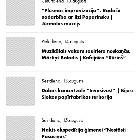
Ceturtdiena, 13.augusts
“Plūsmas improvizācija”. Radošā
nodarbība ar Ilzi Paparinsku |
Jūrmalas muzejs
Piektdiena, 14.augusts
Muzikālais vakars saulrieta noskaņās.
Mārtiņš Balodis | Kafejnīca “Kūriņš”
Sestdiena, 15.augusts
Dabas koncertzāle “Invasivus!” | Bijusī
Slokas papīrfabrikas teritorija
Sestdiena, 15.augusts
Nakts ekspedīcija ģimenei “Nestāsti
Pasaciņas”