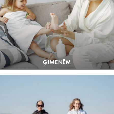
ĢIMENĒM