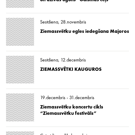
un dzīvās uguns “Gaismas ceļš”
Sestdiena, 28.novembris
Ziemassvētku egles iedegšana Majoros
Sestdiena, 12.decembris
ZIEMASSVĒTKI KAUGUROS
19.decembris - 31.decembris
Ziemassvētku koncertu cikls
“Ziemassvētku festivāls”