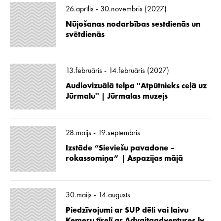
26.aprīlis - 30.novembris (2027)
Nūjošanas nodarbības sestdienās un
svētdienās
13.februāris - 14.februāris (2027)
Audiovizuālā telpa ''Atpūtnieks ceļā uz
Jūrmalu'' | Jūrmalas muzejs
28.maijs - 19.septembris
Izstāde “Sieviešu pavadone –
rokassomiņa” | Aspazijas mājā
30.maijs - 14.augusts
Piedzīvojumi ar SUP dēli vai laivu
Ķemeru tīrelī ar Advaitaadventures.lv