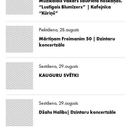
Muzikālais vakars saulrieta noskaņās.
“Lustīgais Blumīzers” | Kafejnīca
“Kūriņš”
Piektdiena, 28.augusts
Mārtiņam Freimanim 50 | Dzintaru
koncertzāle
Sestdiena, 29.augusts
KAUGURU SVĒTKI
Sestdiena, 29.augusts
Džahs Halibs| Dzintaru koncertzāle