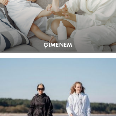
ĢIMENĒM