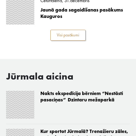
Ceturtdiena, 31.decembris
Jaunā gada sagaidīšanas pasākums
Kauguros
Visi pasākumi
Jūrmala aicina
Nakts ekspedīcija bērniem “Nestāsti
pasaciņas” Dzintaru mežaparkā
Kur sportot Jūrmalā? Trenažieru zāles,