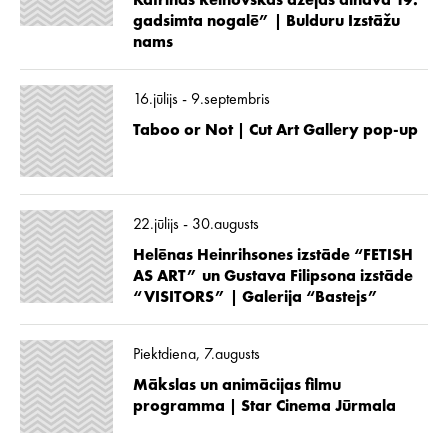
Katrīnas Reinovskas dzejas ainava 19.
gadsimta nogalē” | Bulduru Izstāžu
nams
16.jūlijs - 9.septembris
Taboo or Not | Cut Art Gallery pop-up
22.jūlijs - 30.augusts
Helēnas Heinrihsones izstāde “FETISH
AS ART” un Gustava Filipsona izstāde
“VISITORS” | Galerija “Bastejs”
Piektdiena, 7.augusts
Mākslas un animācijas filmu
programma | Star Cinema Jūrmala