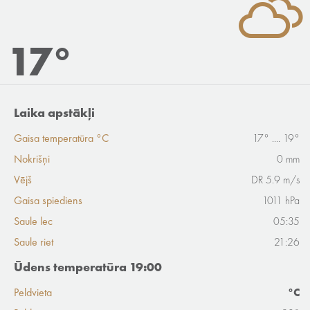
17°
Laika apstākļi
Gaisa temperatūra °C
17° .... 19°
Nokrišņi
0 mm
Vējš
DR 5.9 m/s
Gaisa spiediens
1011 hPa
Saule lec
05:35
Saule riet
21:26
Ūdens temperatūra 19:00
Peldvieta
°C