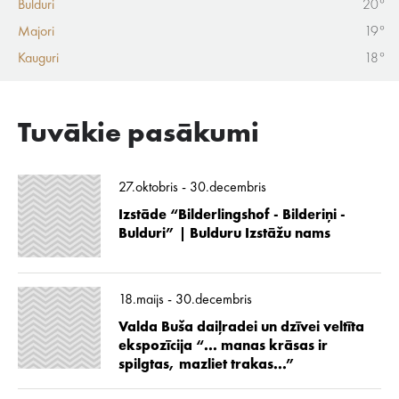
Bulduri
20°
Majori
19°
Kauguri
18°
Tuvākie pasākumi
27.oktobris - 30.decembris
Izstāde “Bilderlingshof - Bilderiņi -
Bulduri” | Bulduru Izstāžu nams
18.maijs - 30.decembris
Valda Buša daiļradei un dzīvei veltīta
ekspozīcija “... manas krāsas ir
spilgtas, mazliet trakas...”