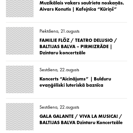
Muzikālais vakars saulrieta noskaņās.
Aivars Konutis | Kafejnīca “Kūriņš”
Piektdiena, 21.augusts
FAMILIE FLÖZ / TEATRO DELUSIO /
BALTIJAS BALVA – PIRMIZRĀDE |
Dzintaru koncertzāle
Sestdiena, 22.augusts
Koncerts “Aicinājums” | Bulduru
evaņģēliski luteriskā baznīca
Sestdiena, 22.augusts
GALA GALANTE / VIVA LA MUSICA! /
BALTIJAS BALVA Dzintaru Koncertzāle