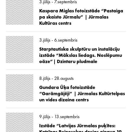
3.jūlijs - 7.septembris
Kaspara Miglas fotoizstāde “Pastaiga
pa skaisto Jūrmalu” | Jūrmalas
Kultūras centrs
3.jūlijs - 6.septembris
Starptautiska skulptūru un instalāciju
izstāde “Mākslas liedags. Noslēpumu
oāze”| Dzintaru pludmale
8.jūlijs - 28.augusts
Gundara Ūķa fotoizstāde
“Garāmgājēji” | Jūrmalas Kultūrtelpas
un vides dizaina centrs
9.jūlijs - 13.septembris
Izstāde “Latvijas Jūrmalas puķītes: