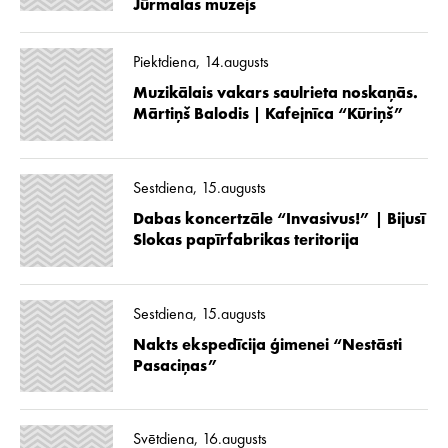
Jūrmalas muzejs
Piektdiena, 14.augusts
Muzikālais vakars saulrieta noskaņās.
Mārtiņš Balodis | Kafejnīca “Kūriņš”
Sestdiena, 15.augusts
Dabas koncertzāle “Invasivus!” | Bijusī
Slokas papīrfabrikas teritorija
Sestdiena, 15.augusts
Nakts ekspedīcija ģimenei “Nestāsti
Pasaciņas”
Svētdiena, 16.augusts