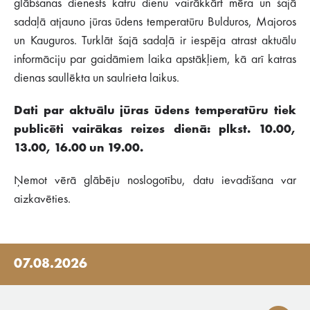
glābšanas dienests katru dienu vairākkārt mēra un šajā
sadaļā atjauno jūras ūdens temperatūru Bulduros, Majoros
un Kauguros. Turklāt šajā sadaļā ir iespēja atrast aktuālu
informāciju par gaidāmiem laika apstākļiem, kā arī katras
dienas saullēkta un saulrieta laikus.
Dati par aktuālu jūras ūdens temperatūru tiek
publicēti vairākas reizes dienā: plkst. 10.00,
13.00, 16.00 un 19.00.
Ņemot vērā glābēju noslogotību, datu ievadīšana var
aizkavēties.
07.08.2026