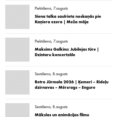
Piektdiena, 7.augusts
Siena talka saulrieta noskaņās pie
Kaņiera ezera | Meža māja
Piektdiena, 7.augusts
Maksims Galkins: Jubilejas tūre |
Dzintaru koncertzāle
Sestdiena, 8.augusts
Retro Jūrmala 2026 | Ķemeri – Rideļu
dzirnavas – Mērsrags – Engure
Sestdiena, 8.augusts
Mākslas un animācijas filmu