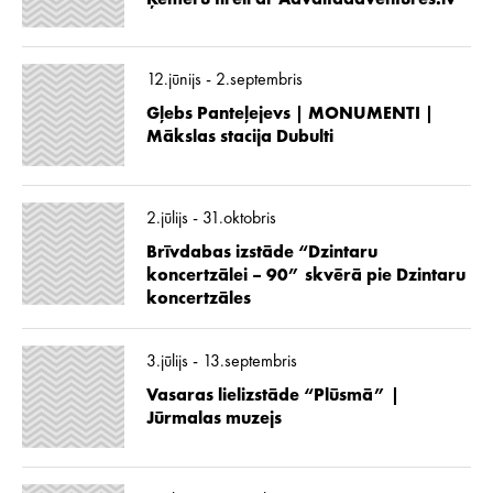
12.jūnijs - 2.septembris
Gļebs Panteļejevs | MONUMENTI |
Mākslas stacija Dubulti
2.jūlijs - 31.oktobris
Brīvdabas izstāde “Dzintaru
koncertzālei – 90” skvērā pie Dzintaru
koncertzāles
3.jūlijs - 13.septembris
Vasaras lielizstāde “Plūsmā” |
Jūrmalas muzejs