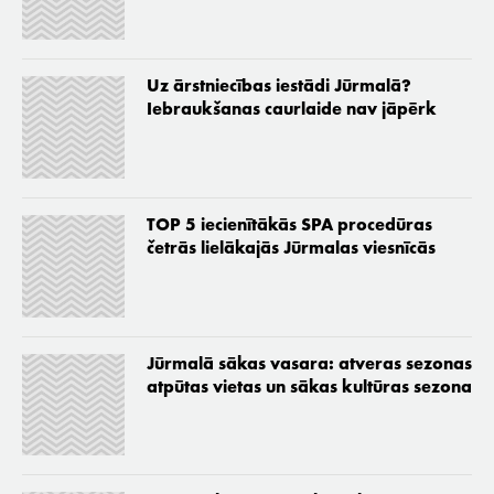
Uz ārstniecības iestādi Jūrmalā?
Iebraukšanas caurlaide nav jāpērk
TOP 5 iecienītākās SPA procedūras
četrās lielākajās Jūrmalas viesnīcās
Jūrmalā sākas vasara: atveras sezonas
atpūtas vietas un sākas kultūras sezona